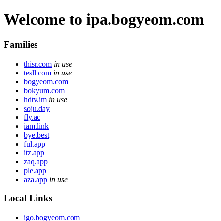
Welcome to ipa.bogyeom.com
Families
thisr.com
in use
tesll.com
in use
bogyeom.com
bokyum.com
hdtv.im
in use
soju.day
fly.ac
iam.link
bye.best
ful.app
itz.app
zaq.app
ple.app
aza.app
in use
Local Links
igo.bogyeom.com